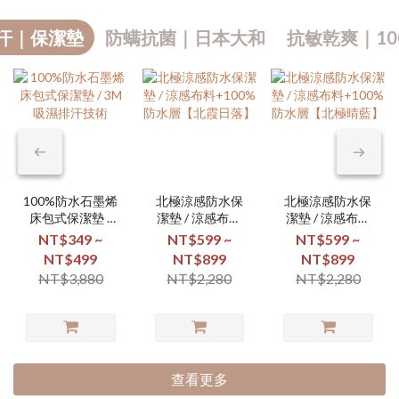
汗｜保潔墊
防螨抗菌｜日本大和
抗敏乾爽｜10
100%防水石墨烯
北極涼感防水保
北極涼感防水保
床包式保潔墊 /
潔墊 / 涼感布料
潔墊 / 涼感布料
3M吸濕排汗技術
+100%防水層
+100%防水層
NT$349 ~
NT$599 ~
NT$599 ~
【北霞日落】
【北極晴藍】
NT$499
NT$899
NT$899
NT$3,880
NT$2,280
NT$2,280
查看更多