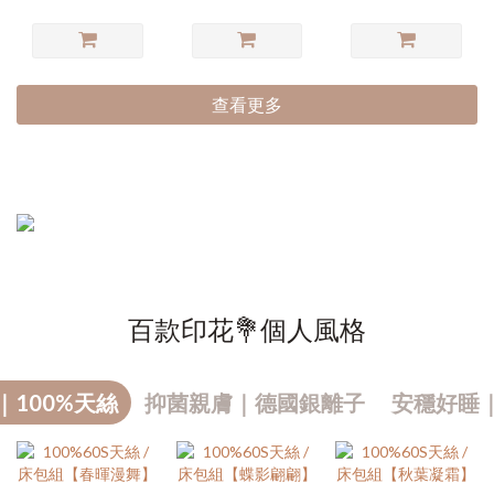
查看更多
百款印花💐個人風格
｜100%天絲
抑菌親膚｜德國銀離子
安穩好睡
熱