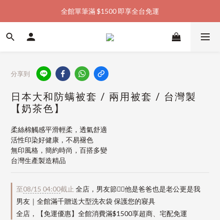
全館單筆滿 $1500 即享全台免運
加入會員購物金  馬上領  馬上折
加入會員購物金  馬上領  馬上折
分享到
日本大和防螨被套 / 兩用被套 / 台灣製
【奶茶色】
柔絲棉觸感平滑輕柔，透氣舒適
活性印染好健康，不易褪色
無印風格，簡約時尚，百搭多變
台灣生產製造精品
至
08/15 04:00
截止
全店，男友節👱‍♂️他是爸爸也是老公更是我
男友｜全館滿千贈送大型洗衣袋 保護您的寢具
全店，【免運優惠】全館消費滿$1500享超商、宅配免運