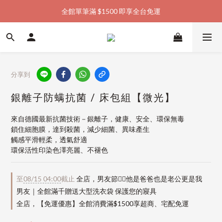
全館單筆滿 $1500 即享全台免運
加入會員購物金  馬上領  馬上折
加入會員購物金  馬上領  馬上折
分享到
銀離子防螨抗菌 / 床包組【微光】
來自德國最新抗菌技術－銀離子，健康、安全、環保無毒
鎖住細胞膜，達到殺菌，減少細菌、異味產生
觸感平滑輕柔，透氣舒適
環保活性印染色澤亮麗、不褪色
至
08/15 04:00
截止
全店，男友節👱‍♂️他是爸爸也是老公更是我
男友｜全館滿千贈送大型洗衣袋 保護您的寢具
全店，【免運優惠】全館消費滿$1500享超商、宅配免運