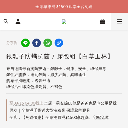
全館單筆滿 $1500 即享全台免運
加入會員購物金  馬上領  馬上折
加入會員購物金  馬上領  馬上折
分享到
銀離子防螨抗菌 / 床包組【白草玉林】
來自德國最新抗菌技術－銀離子，健康、安全、環保無毒
鎖住細胞膜，達到殺菌，減少細菌、異味產生
觸感平滑輕柔，透氣舒適
環保活性印染色澤亮麗、不褪色
至
08/15 04:00
截止
全店，男友節👱‍♂️他是爸爸也是老公更是我
男友｜全館滿千贈送大型洗衣袋 保護您的寢具
全店，【免運優惠】全館消費滿$1500享超商、宅配免運