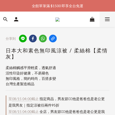
全館單筆滿 $1500 即享全台免運
加入會員購物金  馬上領  馬上折
加入會員購物金  馬上領  馬上折
分享到
日本大和素色無印風涼被 / 柔絲棉【柔情
灰】
柔絲棉觸感平滑輕柔，透氣舒適
活性印染好健康，不易褪色
無印風格，簡約時尚，百搭多變
台灣生產製造精品
至
08/15 04:00
截止
指定商品，男友節👱‍♂️他是爸爸也是老公更
是我男友｜指定涼被任兩件95折
至
08/15 04:00
截止
全店，男友節👱‍♂️他是爸爸也是老公更是我