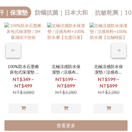
汗｜保潔墊
防螨抗菌｜日本大和
抗敏乾爽｜10
100%防水石墨烯
北極涼感防水保
北極涼感防水保
床包式保潔墊 /
潔墊 / 涼感布料
潔墊 / 涼感布料
3M吸濕排汗技術
+100%防水層
+100%防水層
NT$349 ~
NT$599 ~
NT$599 ~
【北霞日落】
【北極晴藍】
NT$499
NT$899
NT$899
NT$3,880
NT$2,280
NT$2,280
查看更多