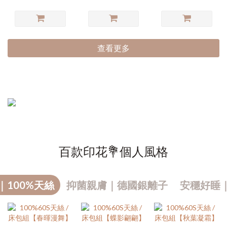
查看更多
百款印花💐個人風格
｜100%天絲
抑菌親膚｜德國銀離子
安穩好睡
熱