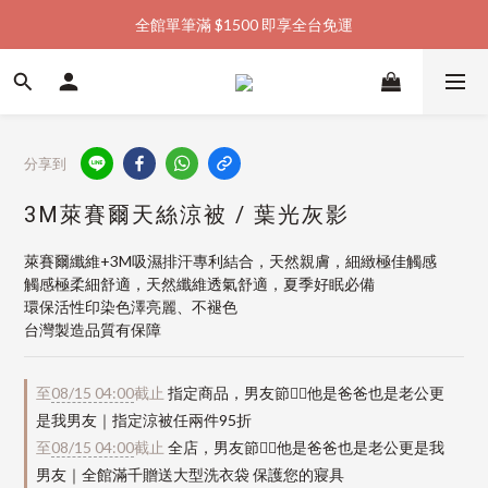
全館單筆滿 $1500 即享全台免運
加入會員購物金  馬上領  馬上折
加入會員購物金  馬上領  馬上折
分享到
3M萊賽爾天絲涼被 / 葉光灰影
萊賽爾纖維+3M吸濕排汗專利結合，天然親膚，細緻極佳觸感
觸感極柔細舒適，天然纖維透氣舒適，夏季好眠必備
環保活性印染色澤亮麗、不褪色
台灣製造品質有保障
至
08/15 04:00
截止
指定商品，男友節👱‍♂️他是爸爸也是老公更
是我男友｜指定涼被任兩件95折
至
08/15 04:00
截止
全店，男友節👱‍♂️他是爸爸也是老公更是我
男友｜全館滿千贈送大型洗衣袋 保護您的寢具