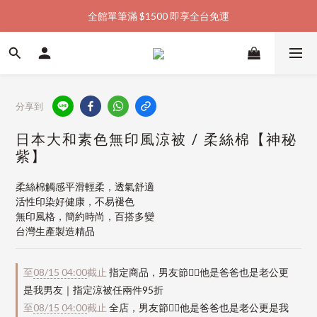
全館單筆滿 $1500 即享全台免運
加入會員購物金  馬上領  馬上折
加入會員購物金  馬上領  馬上折
分享到
日本大和素色無印風涼被 / 柔絲棉【神秘
紫】
柔絲棉觸感平滑輕柔，透氣舒適
活性印染好健康，不易褪色
無印風格，簡約時尚，百搭多變
台灣生產製造精品
至
08/15 04:00
截止
指定商品，男友節👱‍♂️他是爸爸也是老公更
是我男友｜指定涼被任兩件95折
至
08/15 04:00
截止
全店，男友節👱‍♂️他是爸爸也是老公更是我