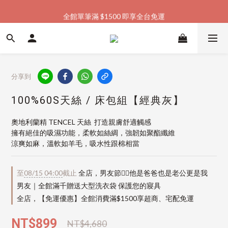
全館單筆滿 $1500 即享全台免運
加入會員購物金  馬上領  馬上折
加入會員購物金  馬上領  馬上折
分享到
100%60S天絲 / 床包組【經典灰】
奧地利蘭精 TENCEL 天絲  打造親膚舒適觸感
擁有絕佳的吸濕功能，柔軟如絲綢，強韌如聚酯纖維
涼爽如麻，溫軟如羊毛，吸水性跟棉相當
至
08/15 04:00
截止
全店，男友節👱‍♂️他是爸爸也是老公更是我
男友｜全館滿千贈送大型洗衣袋 保護您的寢具
全店，【免運優惠】全館消費滿$1500享超商、宅配免運
NT$899
NT$4,680