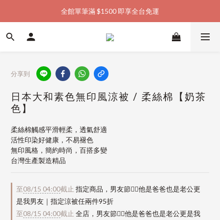
全館單筆滿 $1500 即享全台免運
加入會員購物金  馬上領  馬上折
加入會員購物金  馬上領  馬上折
分享到
日本大和素色無印風涼被 / 柔絲棉【奶茶
色】
柔絲棉觸感平滑輕柔，透氣舒適
活性印染好健康，不易褪色
無印風格，簡約時尚，百搭多變
台灣生產製造精品
至
08/15 04:00
截止
指定商品，男友節👱‍♂️他是爸爸也是老公更
是我男友｜指定涼被任兩件95折
至
08/15 04:00
截止
全店，男友節👱‍♂️他是爸爸也是老公更是我