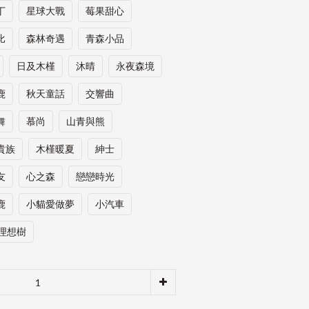
丁
星球大戰
莓果甜心
比
森林奇遇
青森小品
日及木槿
沐晴
永夜森境
鹿
秋天童話
交響曲
舞
慕尚
山青與熊
貴族
木槿暖夏
紳士
友
心之森
戀戀時光
鹿
小貓愛做夢
小汽車
理想樹