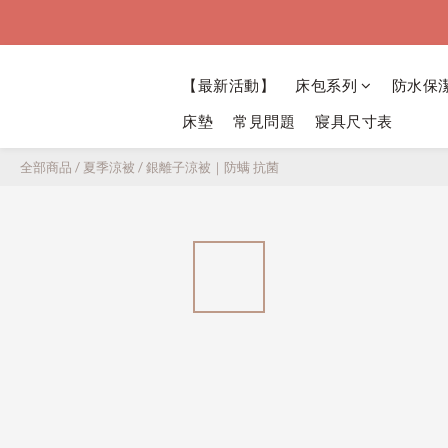
【最新活動】
床包系列
防水保
床墊
常見問題
寢具尺寸表
全部商品
/
夏季涼被
/
銀離子涼被｜防螨 抗菌