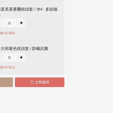
柔美萊賽爾枕頭套 / 3M - 多款隨
出
價 NT$85
大和素色枕頭套 / 防螨抗菌
價 NT$55
立即購買