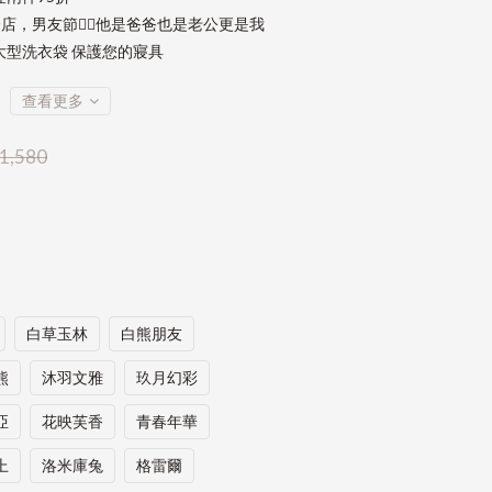
店，男友節👱‍♂️他是爸爸也是老公更是我
大型洗衣袋 保護您的寢具
查看更多
1,580
白草玉林
白熊朋友
熊
沐羽文雅
玖月幻彩
亞
花映芙香
青春年華
上
洛米庫兔
格雷爾