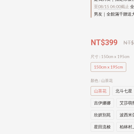
至
08/15 04:00
截止
全
男友｜全館滿千贈送
NT$399
NT$
尺寸
: 150cm x 195cm
150cm x 195cm
顏色
: 山茶花
山茶花
北斗七星
吉伊娜娜
艾莎萌
欣妍別苑
波西米
星田流梭
柏林村