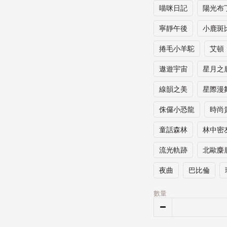
喵咪日記
陽光布
寧靜午後
小鹿斑
捲毛小羊駝
艾頓
遨遊宇宙
星月之
線韻之美
星際漫
侏儸小恐龍
時尚
童話森林
林中密
流光軌跡
北歐麋
夜曲
巴比倫
數量