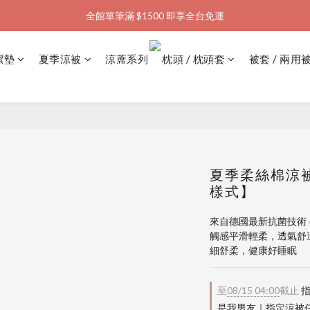
全館單筆滿 $1500 即享全台免運
加入會員購物金  馬上領  馬上折
加入會員購物金  馬上領  馬上折
潔墊
夏季涼被
涼蓆系列
枕頭 / 枕頭套
被套 / 兩用
夏季柔絲棉涼被
樣式】
來自德國最新抗菌技術
觸感平滑輕柔，透氣舒
細舒柔，健康好睡眠
至
08/15 04:00
截止
指
是我男友｜指定涼被任