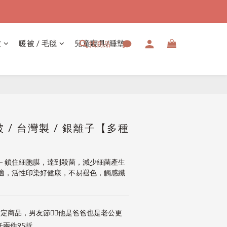
被
暖被 / 毛毯
兒童寢具/睡墊
找商品
立即購買
 / 台灣製 / 銀離子【多種
－鎖住細胞膜，達到殺菌，減少細菌產生
適，活性印染好健康，不易褪色，觸感纖
定商品，男友節👱‍♂️他是爸爸也是老公更
兩件95折