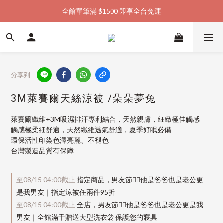
全館單筆滿 $1500 即享全台免運
加入會員購物金  馬上領  馬上折
加入會員購物金  馬上領  馬上折
分享到
3M萊賽爾天絲涼被 /朵朵夢兔
萊賽爾纖維+3M吸濕排汗專利結合，天然親膚，細緻極佳觸感
觸感極柔細舒適，天然纖維透氣舒適，夏季好眠必備
環保活性印染色澤亮麗、不褪色
台灣製造品質有保障
至
08/15 04:00
截止
指定商品，男友節👱‍♂️他是爸爸也是老公更
是我男友｜指定涼被任兩件95折
至
08/15 04:00
截止
全店，男友節👱‍♂️他是爸爸也是老公更是我
男友｜全館滿千贈送大型洗衣袋 保護您的寢具