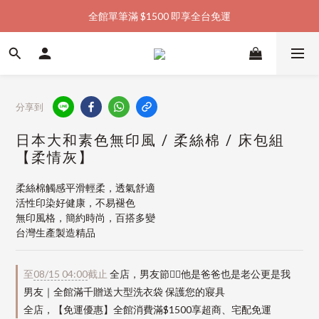
全館單筆滿 $1500 即享全台免運
加入會員購物金  馬上領  馬上折
加入會員購物金  馬上領  馬上折
分享到
日本大和素色無印風 / 柔絲棉 / 床包組
【柔情灰】
柔絲棉觸感平滑輕柔，透氣舒適
活性印染好健康，不易褪色
無印風格，簡約時尚，百搭多變
台灣生產製造精品
至
08/15 04:00
截止
全店，男友節👱‍♂️他是爸爸也是老公更是我
男友｜全館滿千贈送大型洗衣袋 保護您的寢具
全店，【免運優惠】全館消費滿$1500享超商、宅配免運