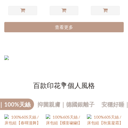
查看更多
百款印花💐個人風格
｜100%天絲
抑菌親膚｜德國銀離子
安穩好睡
熱