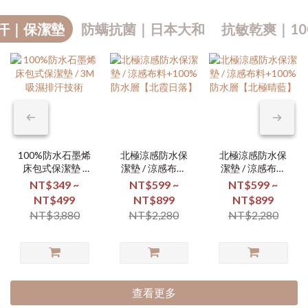
汗｜保潔墊
防螨抗菌｜日本大和
抗敏乾爽｜10
100%防水石墨烯
北極涼感防水保
北極涼感防水保
床包式保潔墊 /
潔墊 / 涼感布料
潔墊 / 涼感布料
3M吸濕排汗技術
+100%防水層
+100%防水層
NT$349 ~
NT$599 ~
NT$599 ~
【北霞日落】
【北極晴藍】
NT$499
NT$899
NT$899
NT$3,880
NT$2,280
NT$2,280
查看更多