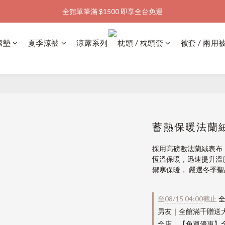
全館單筆滿 $1500 即享全台免運
加入會員購物金  馬上領  馬上折
加入會員購物金  馬上領  馬上折
潔墊
夏季涼被
涼蓆系列
枕頭 / 枕頭套
被套 / 兩用
蓄熱保暖法蘭絨
採用高磅數法蘭絨表布
恆溫保暖，迅速提升溫
禦寒保暖， 嚴選冬季
至
08/15 04:00
截止
全
男友｜全館滿千贈送
全店，【免運優惠】全