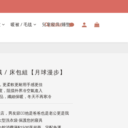
被
暖被 / 毛毯
兒童寢具/睡墊
找商品
立即購買
 / 床包組【月球漫步】
，更柔軟更耐用手感更佳
度，阻擋外界冷空氣進入
聖品，纖細保暖，冬天不再寒冷
店，男友節👱‍♂️他是爸爸也是老公更是我
大型洗衣袋 保護您的寢具
館消費滿$1500享超商、宅配免運