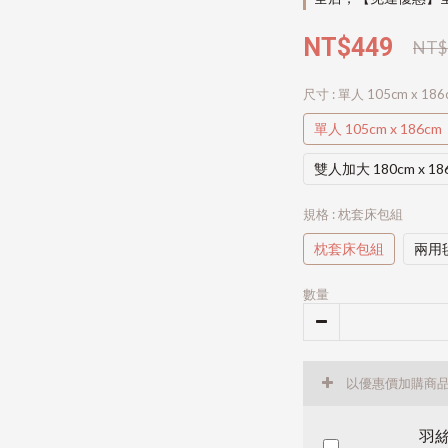
NT$449
NT$
尺寸
: 單人 105cm x 186
單人 105cm x 186cm
雙人加大 180cm x 18
規格
: 枕套床包組
枕套床包組
兩用
數量
以優惠價加購商
羽