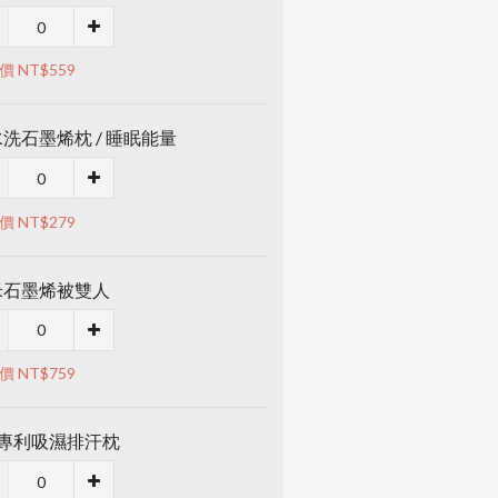
價 NT$559
洗石墨烯枕 / 睡眠能量
價 NT$279
米石墨烯被雙人
價 NT$759
M專利吸濕排汗枕