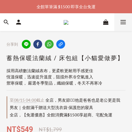
全館單筆滿 $1500 即享全台免運
加入會員購物金  馬上領  馬上折
加入會員購物金  馬上領  馬上折
分享到
蓄熱保暖法蘭絨 / 床包組【小貓愛做夢】
採用高磅數法蘭絨表布，更柔軟更耐用手感更佳
恆溫保暖，迅速提升溫度，阻擋外界冷空氣進入
禦寒保暖， 嚴選冬季聖品，纖細保暖，冬天不再寒冷
至
08/15 04:00
截止
全店，男友節👱‍♂️他是爸爸也是老公更是我
男友｜全館滿千贈送大型洗衣袋 保護您的寢具
全店，【免運優惠】全館消費滿$1500享超商、宅配免運
NT$549
NT$1,799