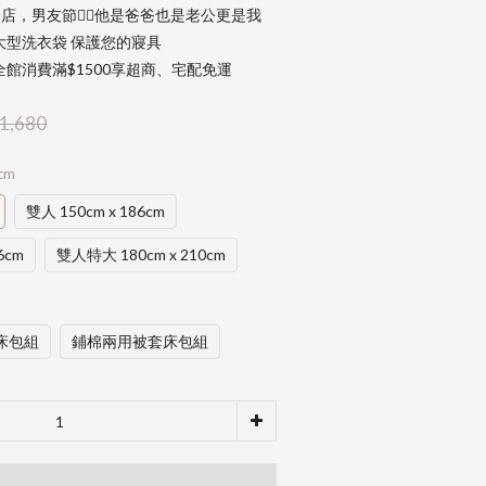
店，男友節👱‍♂️他是爸爸也是老公更是我
大型洗衣袋 保護您的寢具
館消費滿$1500享超商、宅配免運
1,680
cm
雙人 150cm x 186cm
6cm
雙人特大 180cm x 210cm
床包組
鋪棉兩用被套床包組