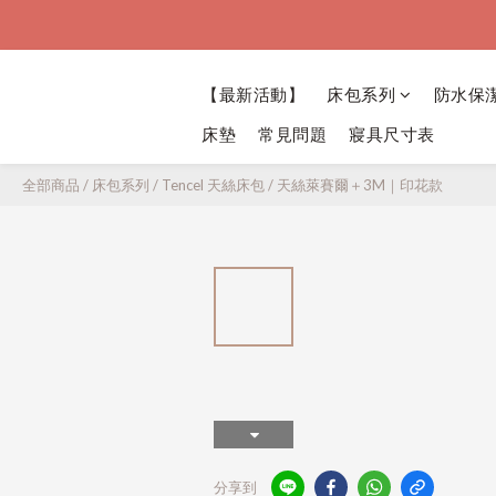
【最新活動】
床包系列
防水保
床墊
常見問題
寢具尺寸表
全部商品
/
床包系列
/
Tencel 天絲床包
/
天絲萊賽爾＋3M｜印花款
分享到