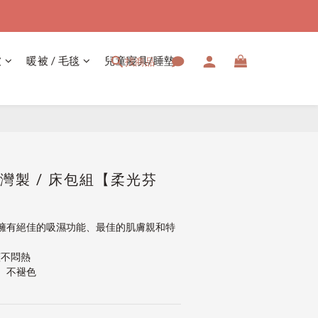
被
暖被 / 毛毯
兒童寢具/睡墊
找商品
立即購買
台灣製 / 床包組【柔光芬
擁有絕佳的吸濕功能、最佳的肌膚親和特
蓋不悶熱
、不褪色