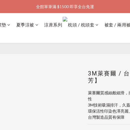
全館單筆滿 $1500 即享全台免運
加入會員購物金  馬上領  馬上折
加入會員購物金  馬上領  馬上折
潔墊
夏季涼被
涼蓆系列
枕頭 / 枕頭套
被套 / 兩用
3M萊賽爾 / 
芳】
萊賽爾質感絲般細滑，
性
3M技術吸濕排汗，久
環保活性印染色澤亮麗
台灣製造品質有保障