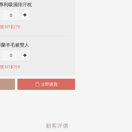
M專利吸濕排汗枕
價 NT$279
西蘭羊毛被雙人
價 NT$759
立即購買
顧客評價