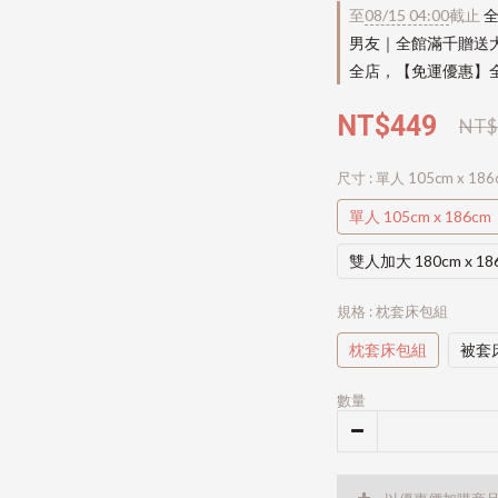
至
08/15 04:00
截止
全
男友｜全館滿千贈送
全店，【免運優惠】全
NT$449
NT$
尺寸
: 單人 105cm x 186
單人 105cm x 186cm
雙人加大 180cm x 18
規格
: 枕套床包組
枕套床包組
被套
數量