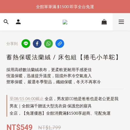
全館單筆滿 $1500 即享全台免運
加入會員購物金  馬上領  馬上折
加入會員購物金  馬上領  馬上折
分享到
蓄熱保暖法蘭絨 / 床包組【捲毛小羊駝】
採用高磅數法蘭絨表布，更柔軟更耐用手感更佳
恆溫保暖，迅速提升溫度，阻擋外界冷空氣進入
禦寒保暖， 嚴選冬季聖品，纖細保暖，冬天不再寒冷
至
08/15 04:00
截止
全店，男友節👱‍♂️他是爸爸也是老公更是我
男友｜全館滿千贈送大型洗衣袋 保護您的寢具
全店，【免運優惠】全館消費滿$1500享超商、宅配免運
NT$549
NT$1,799