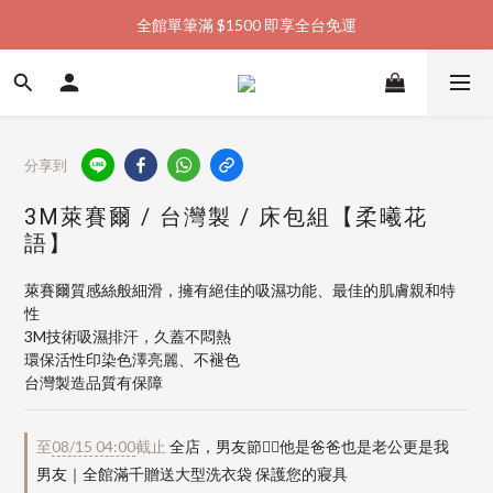
全館單筆滿 $1500 即享全台免運
加入會員購物金  馬上領  馬上折
加入會員購物金  馬上領  馬上折
分享到
3M萊賽爾 / 台灣製 / 床包組【柔曦花
語】
萊賽爾質感絲般細滑，擁有絕佳的吸濕功能、最佳的肌膚親和特
性
3M技術吸濕排汗，久蓋不悶熱
環保活性印染色澤亮麗、不褪色
台灣製造品質有保障
至
08/15 04:00
截止
全店，男友節👱‍♂️他是爸爸也是老公更是我
男友｜全館滿千贈送大型洗衣袋 保護您的寢具