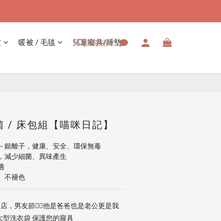
被
暖被 / 毛毯
兒童寢具/睡墊
找商品
立即購買
 / 床包組【喵咪日記】
－銀離子，健康、安全、環保無毒
，減少細菌、異味產生
適
、不褪色
店，男友節👱‍♂️他是爸爸也是老公更是我
大型洗衣袋 保護您的寢具