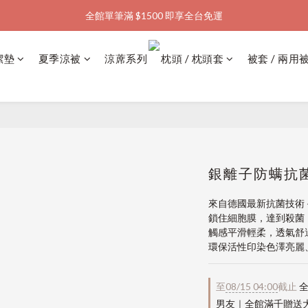
全館單筆滿 $1500 即享全台免運
加入會員購物金  馬上領  馬上折
加入會員購物金  馬上領  馬上折
潔墊
夏季涼被
涼蓆系列
枕頭 / 枕頭套
被套 / 兩用
銀離子防螨抗菌
來自德國最新抗菌技術
鎖住細胞膜，達到殺菌
觸感平滑輕柔，透氣舒
環保活性印染色澤亮麗
至
08/15 04:00
截止
全
男友｜全館滿千贈送