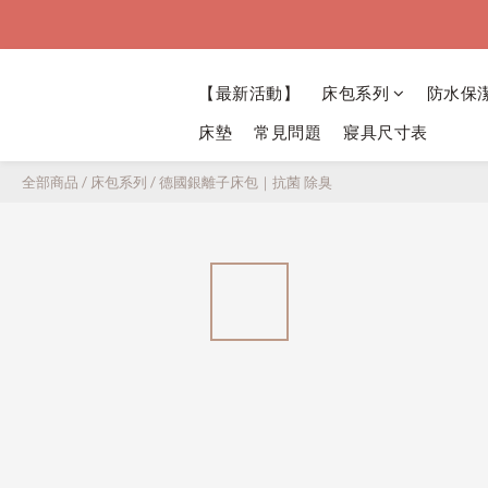
【最新活動】
床包系列
防水保
床墊
常見問題
寢具尺寸表
全部商品
/
床包系列
/
德國銀離子床包｜抗菌 除臭