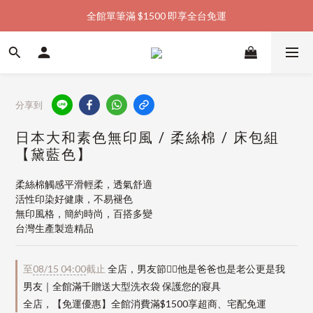
全館單筆滿 $1500 即享全台免運
加入會員購物金  馬上領  馬上折
加入會員購物金  馬上領  馬上折
分享到
日本大和素色無印風 / 柔絲棉 / 床包組
【黛藍色】
柔絲棉觸感平滑輕柔，透氣舒適
活性印染好健康，不易褪色
無印風格，簡約時尚，百搭多變
台灣生產製造精品
至
08/15 04:00
截止
全店，男友節👱‍♂️他是爸爸也是老公更是我
男友｜全館滿千贈送大型洗衣袋 保護您的寢具
全店，【免運優惠】全館消費滿$1500享超商、宅配免運