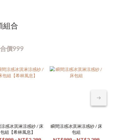
頭組合
合價999
涼感冰淇淋涼感紗 / 床
瞬間涼感冰淇淋涼感紗 / 床
瞬間涼感冰淇淋涼
日本大和素色
包組【希林風息】
包組
包組【沐風
柔絲棉
T$999 ~ NT$2,299
NT$999 ~ NT$2,299
NT$999 ~ N