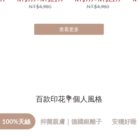
NT$4,980
NT$4,980
查看更多
百款印花💐個人風格
100%天絲
抑菌親膚｜德國銀離子
安穩好睡