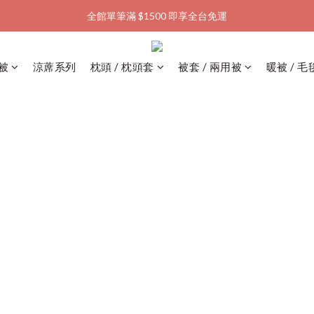
全館單筆滿 $1500 即享全台免運
加入會員購物金  馬上領  馬上折
加入會員購物金  馬上領  馬上折
被
涼蓆系列
枕頭 / 枕頭套
被套 / 兩用被
暖被 / 毛