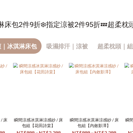
淋床包2件9折❄️指定涼被2件95折💤超柔枕
爽｜冰淇淋床包
吸濕排汗｜涼被
超柔枕頭｜組
/ 床
瞬間涼感冰淇淋涼感紗 / 床
瞬間涼感冰淇淋涼感紗 / 床
瞬間
包組【花田詩棠】
包組【內斂影澤】
99
NT$999 ~ NT$2,299
NT$999 ~ NT$2,299
N