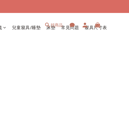
找商品
毯
兒童寢具/睡墊
床墊
常見問題
寢具尺寸表