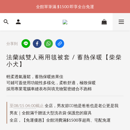
全館單筆滿 $1500 即享全台免運
加入會員購物金  馬上領  馬上折
加入會員購物金  馬上領  馬上折
分享到
法蘭絨雙人兩用毯被套 / 蓄熱保暖【柴柴
小犬】
輕柔透氣蓬鬆，蓄熱保暖效果佳
可鋪可蓋使用功能性多樣化，柔軟舒適，極致保暖
採用專業電腦車縫表布與填充物緊密縫合不跑棉
至
08/15 04:00
截止
全店，男友節👱‍♂️他是爸爸也是老公更是我
男友｜全館滿千贈送大型洗衣袋 保護您的寢具
全店，【免運優惠】全館消費滿$1500享超商、宅配免運