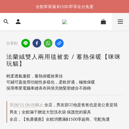
全館單筆滿 $1500 即享全台免運
加入會員購物金  馬上領  馬上折
加入會員購物金  馬上領  馬上折
分享到
法蘭絨雙人兩用毯被套 / 蓄熱保暖【咪咪
玩貓】
輕柔透氣蓬鬆，蓄熱保暖效果佳
可鋪可蓋使用功能性多樣化，柔軟舒適，極致保暖
採用專業電腦車縫表布與填充物緊密縫合不跑棉
至
08/15 04:00
截止
全店，男友節👱‍♂️他是爸爸也是老公更是我
男友｜全館滿千贈送大型洗衣袋 保護您的寢具
全店，【免運優惠】全館消費滿$1500享超商、宅配免運