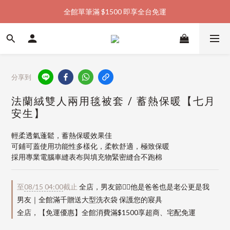
全館單筆滿 $1500 即享全台免運
加入會員購物金  馬上領  馬上折
加入會員購物金  馬上領  馬上折
分享到
法蘭絨雙人兩用毯被套 / 蓄熱保暖【七月
安生】
輕柔透氣蓬鬆，蓄熱保暖效果佳
可鋪可蓋使用功能性多樣化，柔軟舒適，極致保暖
採用專業電腦車縫表布與填充物緊密縫合不跑棉
至
08/15 04:00
截止
全店，男友節👱‍♂️他是爸爸也是老公更是我
男友｜全館滿千贈送大型洗衣袋 保護您的寢具
全店，【免運優惠】全館消費滿$1500享超商、宅配免運