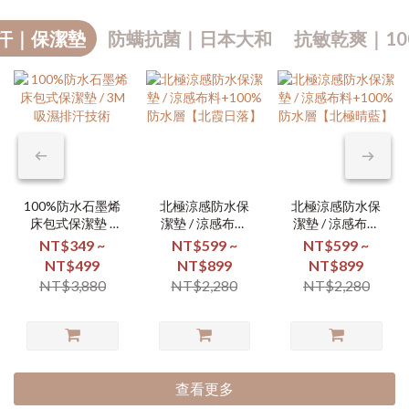
汗｜保潔墊
防螨抗菌｜日本大和
抗敏乾爽｜10
100%防水石墨烯
北極涼感防水保
北極涼感防水保
床包式保潔墊 /
潔墊 / 涼感布料
潔墊 / 涼感布料
3M吸濕排汗技術
+100%防水層
+100%防水層
NT$349 ~
NT$599 ~
NT$599 ~
【北霞日落】
【北極晴藍】
NT$499
NT$899
NT$899
NT$3,880
NT$2,280
NT$2,280
查看更多