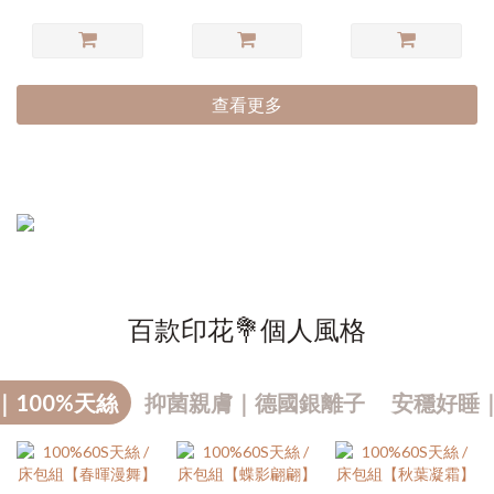
查看更多
百款印花💐個人風格
｜100%天絲
抑菌親膚｜德國銀離子
安穩好睡
熱