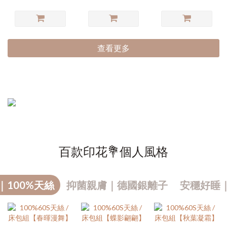
查看更多
百款印花💐個人風格
｜100%天絲
抑菌親膚｜德國銀離子
安穩好睡
熱