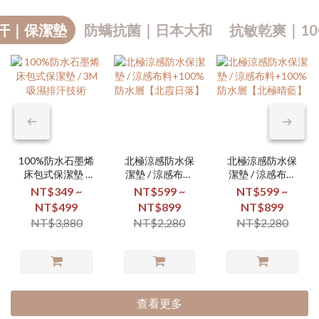
汗｜保潔墊
防螨抗菌｜日本大和
抗敏乾爽｜10
100%防水石墨烯
北極涼感防水保
北極涼感防水保
床包式保潔墊 /
潔墊 / 涼感布料
潔墊 / 涼感布料
3M吸濕排汗技術
+100%防水層
+100%防水層
NT$349 ~
NT$599 ~
NT$599 ~
【北霞日落】
【北極晴藍】
NT$499
NT$899
NT$899
NT$3,880
NT$2,280
NT$2,280
查看更多