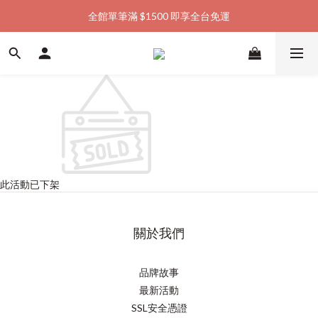
全館單筆滿 $1500 即享全台免運
加入會員購物金  馬上領  馬上折
加入會員購物金  馬上領  馬上折
此活動已下架
關於我們
品牌故事
最新活動
SSL安全憑證