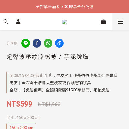
全館單筆滿 $1500 即享全台免運
加入會員購物金  馬上領  馬上折
加入會員購物金  馬上領  馬上折
分享到
超聲波壓紋涼感被 / 芋泥啵啵
至
08/15 04:00
截止
全店，男友節👱‍♂️他是爸爸也是老公更是我
男友｜全館滿千贈送大型洗衣袋 保護您的寢具
全店，【免運優惠】全館消費滿$1500享超商、宅配免運
NT$599
NT$1,980
尺寸
: 150 x 200 cm
150 x 200 cm