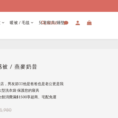
被
暖被 / 毛毯
兒童寢具/睡墊
找商品
立即購買
被 / 燕麥奶昔
店，男友節👱‍♂️他是爸爸也是老公更是我
大型洗衣袋 保護您的寢具
館消費滿$1500享超商、宅配免運
1,980