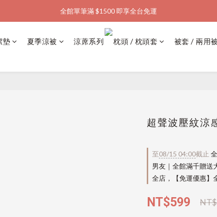
全館單筆滿 $1500 即享全台免運
加入會員購物金  馬上領  馬上折
加入會員購物金  馬上領  馬上折
潔墊
夏季涼被
涼蓆系列
枕頭 / 枕頭套
被套 / 兩用
超聲波壓紋涼感
至
08/15 04:00
截止
全
男友｜全館滿千贈送
全店，【免運優惠】全
NT$599
NT$