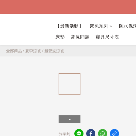
【最新活動】
床包系列
防水保
床墊
常見問題
寢具尺寸表
全部商品
/
夏季涼被
/
超聲波涼被
分享到