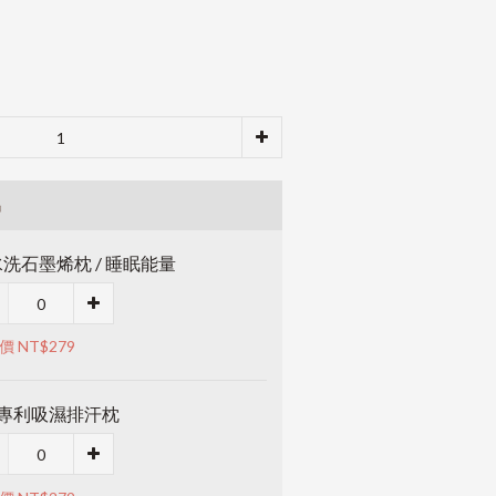
品
洗石墨烯枕 / 睡眠能量
價 NT$279
M專利吸濕排汗枕