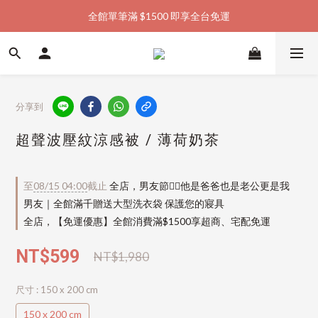
全館單筆滿 $1500 即享全台免運
加入會員購物金  馬上領  馬上折
加入會員購物金  馬上領  馬上折
分享到
超聲波壓紋涼感被 / 薄荷奶茶
至
08/15 04:00
截止
全店，男友節👱‍♂️他是爸爸也是老公更是我
男友｜全館滿千贈送大型洗衣袋 保護您的寢具
全店，【免運優惠】全館消費滿$1500享超商、宅配免運
NT$599
NT$1,980
尺寸
: 150 x 200 cm
150 x 200 cm