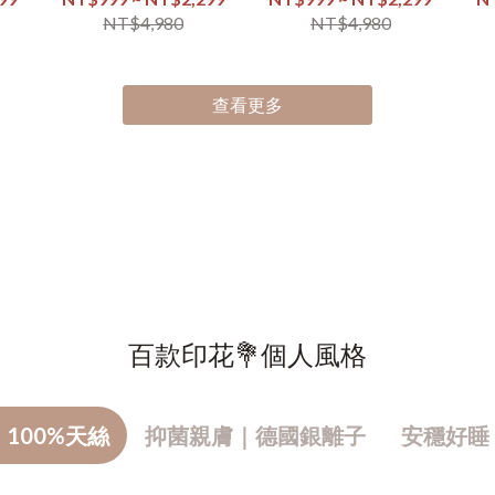
NT$4,980
NT$4,980
查看更多
百款印花💐個人風格
100%天絲
抑菌親膚｜德國銀離子
安穩好睡