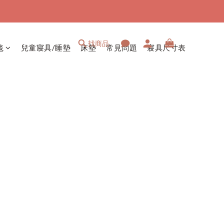
找商品
毯
兒童寢具/睡墊
床墊
常見問題
寢具尺寸表