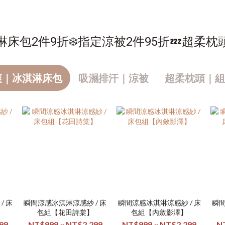
淋床包2件9折❄️指定涼被2件95折💤超柔枕
爽｜冰淇淋床包
吸濕排汗｜涼被
超柔枕頭｜組
/ 床
瞬間涼感冰淇淋涼感紗 / 床
瞬間涼感冰淇淋涼感紗 / 床
瞬間
包組【花田詩棠】
包組【內斂影澤】
99
NT$999 ~ NT$2,299
NT$999 ~ NT$2,299
N