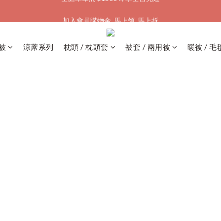
加入會員購物金  馬上領  馬上折
加入會員購物金  馬上領  馬上折
全館單筆滿 $1500 即享全台免運
被
涼蓆系列
枕頭 / 枕頭套
被套 / 兩用被
暖被 / 毛
加入會員購物金  馬上領  馬上折