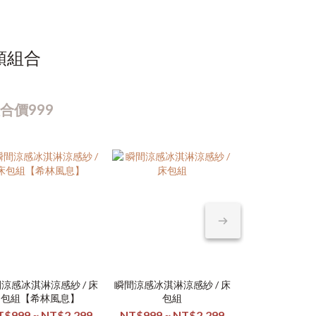
頭組合
合價999
涼感冰淇淋涼感紗 / 床
瞬間涼感冰淇淋涼感紗 / 床
瞬間涼感冰淇淋涼
日本大和素色
包組【希林風息】
包組
包組【沐風
柔絲棉
T$999 ~ NT$2,299
NT$999 ~ NT$2,299
NT$999 ~ N