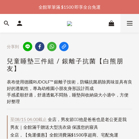
全館單筆滿 $1500 即享全台免運
加入會員購物金  馬上領  馬上折
加入會員購物金  馬上領  馬上折
分享到
兒童睡墊三件組 / 銀離子抗菌【白熊朋
友】
表布使用德國RUDOLF™ 銀離子技術，防螨抗菌易除異味並具有良
好的透氣性，專為幼稚園小朋友身形設計而成
手感柔順舒適，舒適透氣不悶熱，睡墊與收納袋大小適中，方便
好整理
至
08/15 04:00
截止
全店，男友節👱‍♂️他是爸爸也是老公更是我
男友｜全館滿千贈送大型洗衣袋 保護您的寢具
全店，【免運優惠】全館消費滿$1500享超商、宅配免運