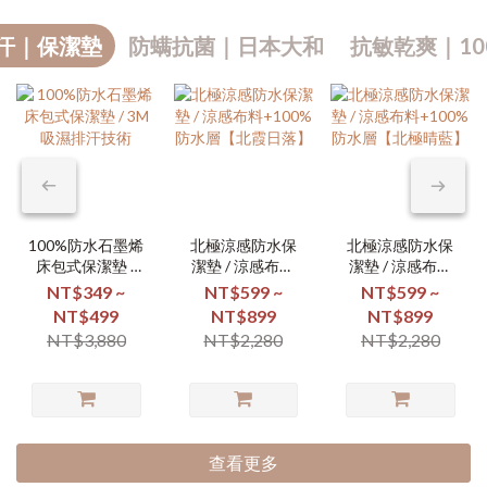
汗｜保潔墊
防螨抗菌｜日本大和
抗敏乾爽｜10
100%防水石墨烯
北極涼感防水保
北極涼感防水保
床包式保潔墊 /
潔墊 / 涼感布料
潔墊 / 涼感布料
3M吸濕排汗技術
+100%防水層
+100%防水層
NT$349 ~
NT$599 ~
NT$599 ~
【北霞日落】
【北極晴藍】
NT$499
NT$899
NT$899
NT$3,880
NT$2,280
NT$2,280
查看更多