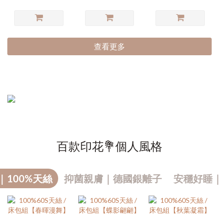
查看更多
百款印花💐個人風格
｜100%天絲
抑菌親膚｜德國銀離子
安穩好睡
熱