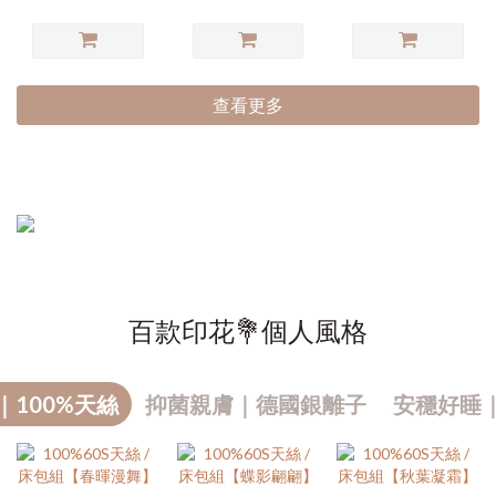
查看更多
百款印花💐個人風格
｜100%天絲
抑菌親膚｜德國銀離子
安穩好睡
熱