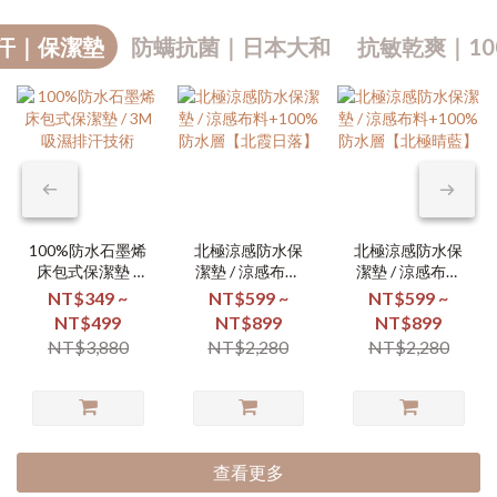
汗｜保潔墊
防螨抗菌｜日本大和
抗敏乾爽｜10
100%防水石墨烯
北極涼感防水保
北極涼感防水保
床包式保潔墊 /
潔墊 / 涼感布料
潔墊 / 涼感布料
3M吸濕排汗技術
+100%防水層
+100%防水層
NT$349 ~
NT$599 ~
NT$599 ~
【北霞日落】
【北極晴藍】
NT$499
NT$899
NT$899
NT$3,880
NT$2,280
NT$2,280
查看更多