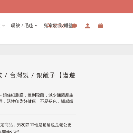
被
暖被 / 毛毯
兒童寢具/睡墊
找商品
立即購買
 / 台灣製 / 銀離子【遨遊
－鎖住細胞膜，達到殺菌，減少細菌產生
適，活性印染好健康，不易褪色，觸感纖
定商品，男友節👱‍♂️他是爸爸也是老公更
兩件95折