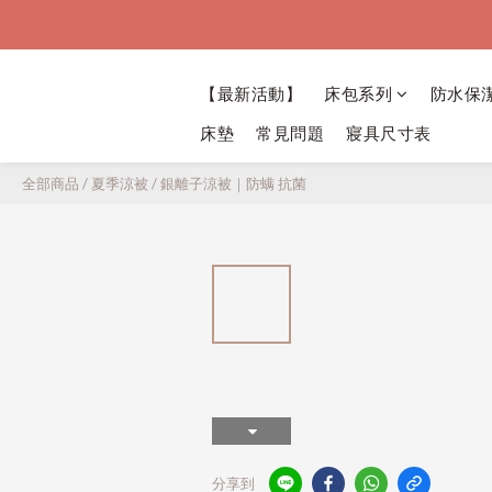
【最新活動】
床包系列
防水保
床墊
常見問題
寢具尺寸表
全部商品
/
夏季涼被
/
銀離子涼被｜防螨 抗菌
分享到