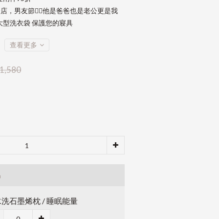
店，男友節👱‍♂️他是爸爸也是老公更是我
大型洗衣袋 保護您的寢具
查看更多
1,580
品
洗石墨烯枕 / 睡眠能量