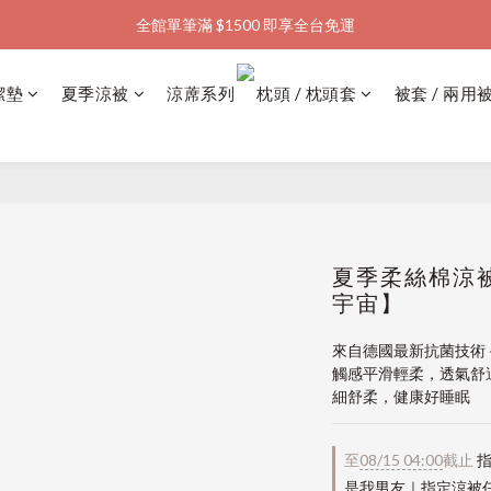
全館單筆滿 $1500 即享全台免運
加入會員購物金  馬上領  馬上折
加入會員購物金  馬上領  馬上折
潔墊
夏季涼被
涼蓆系列
枕頭 / 枕頭套
被套 / 兩用
夏季柔絲棉涼被
宇宙】
來自德國最新抗菌技術
觸感平滑輕柔，透氣舒
細舒柔，健康好睡眠
至
08/15 04:00
截止
指
是我男友｜指定涼被任