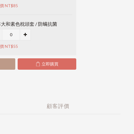
價 NT$85
大和素色枕頭套 / 防螨抗菌
價 NT$55
立即購買
顧客評價