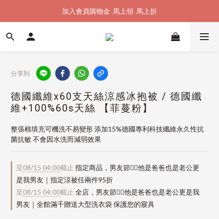
加入會員購物金  馬上領  馬上折
加入會員購物金  馬上領  馬上折
全館單筆滿 $1500 即享全台免運
加入會員購物金  馬上領  馬上折
分享到
德國纖維x60支天絲涼感冰抱被 / 德國纖
維+100%60s天絲 【菲蔓粉】
整張棉填充可機洗不易變形 添加15%德國專利科技纖維永久性抗
菌抗敏 不會因水洗而減弱效果
至
08/15 04:00
截止
指定商品，男友節👱‍♂️他是爸爸也是老公更
是我男友｜指定涼被任兩件95折
至
08/15 04:00
截止
全店，男友節👱‍♂️他是爸爸也是老公更是我
男友｜全館滿千贈送大型洗衣袋 保護您的寢具