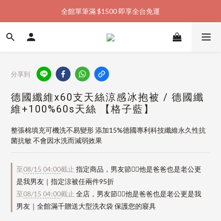
全館單筆滿 $1500 即享全台免運
加入會員購物金  馬上領  馬上折
加入會員購物金  馬上領  馬上折
分享到
德國纖維x60支天絲涼感冰抱被 / 德國纖
維+100%60s天絲 【格子藍】
整張棉填充可機洗不易變形 添加15%德國專利科技纖維永久性抗
菌抗敏 不會因水洗而減弱效果
至
08/15 04:00
截止
指定商品，男友節👱‍♂️他是爸爸也是老公更
是我男友｜指定涼被任兩件95折
至
08/15 04:00
截止
全店，男友節👱‍♂️他是爸爸也是老公更是我
男友｜全館滿千贈送大型洗衣袋 保護您的寢具