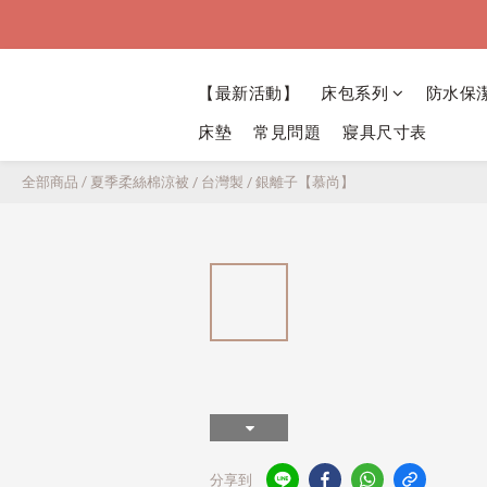
【最新活動】
床包系列
防水保
床墊
常見問題
寢具尺寸表
全部商品
/
夏季柔絲棉涼被 / 台灣製 / 銀離子【慕尚】
分享到