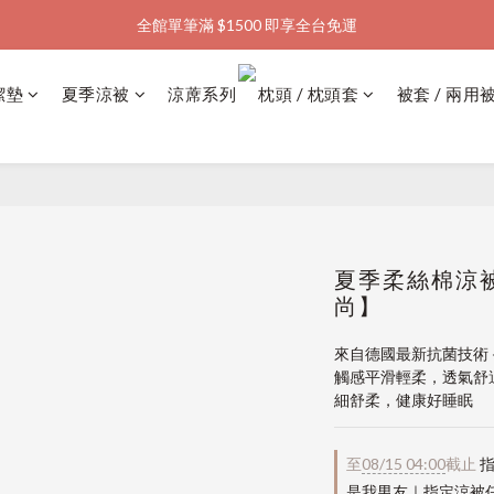
全館單筆滿 $1500 即享全台免運
加入會員購物金  馬上領  馬上折
加入會員購物金  馬上領  馬上折
潔墊
夏季涼被
涼蓆系列
枕頭 / 枕頭套
被套 / 兩用
夏季柔絲棉涼被 
尚】
來自德國最新抗菌技術
觸感平滑輕柔，透氣舒
細舒柔，健康好睡眠
至
08/15 04:00
截止
指
是我男友｜指定涼被任