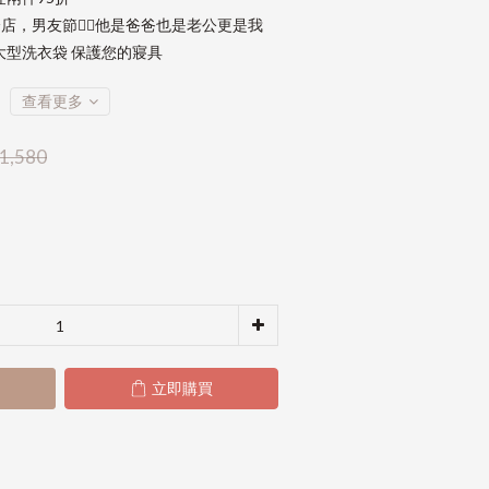
店，男友節👱‍♂️他是爸爸也是老公更是我
大型洗衣袋 保護您的寢具
查看更多
1,580
立即購買