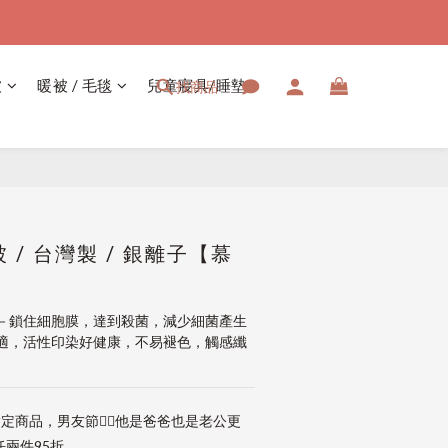
被
暖被 / 毛毯
兒童寢具/睡墊
找商品
立即購買
/ 台灣製 / 銀離子【慕
－鎖住細胞膜，達到殺菌，減少細菌產生
適，活性印染好健康，不易褪色，觸感纖
定商品，男友節👱‍♂️他是爸爸也是老公更
兩件95折