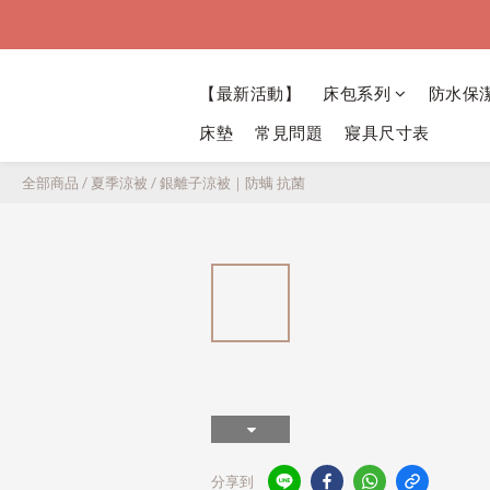
【最新活動】
床包系列
防水保
床墊
常見問題
寢具尺寸表
全部商品
/
夏季涼被
/
銀離子涼被｜防螨 抗菌
分享到