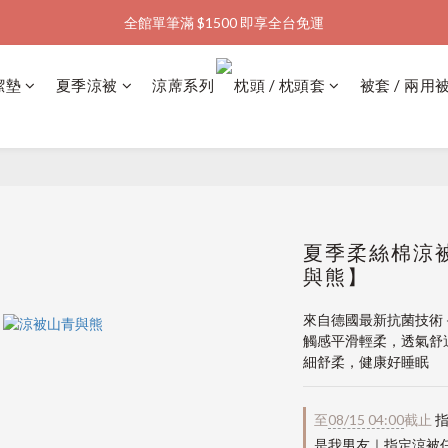
全館單筆滿 $1500 即享全台免運
加入會員購物金  馬上領  馬上折
加入會員購物金  馬上領  馬上折
潔墊
夏季涼被
涼蓆系列
枕頭 / 枕頭套
被套 / 兩用
夏季柔絲棉涼被
與熊】
來自德國最新抗菌技術
觸感平滑輕柔，透氣舒
細舒柔，健康好睡眠
至
08/15 04:00
截止
指
是我男友｜指定涼被任