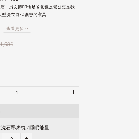
店，男友節👱‍♂️他是爸爸也是老公更是我
大型洗衣袋 保護您的寢具
查看更多
1,580
品
洗石墨烯枕 / 睡眠能量