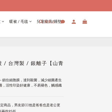
被
暖被 / 毛毯
兒童寢具/睡墊
找商品
立即購買
 / 台灣製 / 銀離子【山青
－鎖住細胞膜，達到殺菌，減少細菌產生
適，活性印染好健康，不易褪色，觸感纖
定商品，男友節👱‍♂️他是爸爸也是老公更
兩件95折