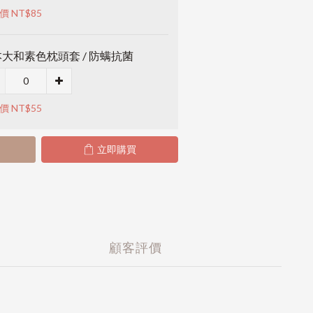
價 NT$85
大和素色枕頭套 / 防螨抗菌
價 NT$55
立即購買
顧客評價