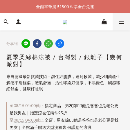
全館單筆滿 $1500 即享全台免運
加入會員購物金  馬上領  馬上折
加入會員購物金  馬上領  馬上折
分享到
夏季柔絲棉涼被 / 台灣製 / 銀離子【幾何
派對】
來自德國最新抗菌技術－鎖住細胞膜，達到殺菌，減少細菌產生
觸感平滑輕柔，透氣舒適，活性印染好健康，不易褪色，觸感纖
細舒柔，健康好睡眠
至
08/15 04:00
截止
指定商品，男友節👱‍♂️他是爸爸也是老公更
是我男友｜指定涼被任兩件95折
至
08/15 04:00
截止
全店，男友節👱‍♂️他是爸爸也是老公更是我
男友｜全館滿千贈送大型洗衣袋 保護您的寢具