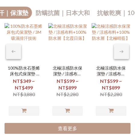
汗｜保潔墊
防螨抗菌｜日本大和
抗敏乾爽｜10
100%防水石墨烯
北極涼感防水保
北極涼感防水保
床包式保潔墊 /
潔墊 / 涼感布料
潔墊 / 涼感布料
3M吸濕排汗技術
+100%防水層
+100%防水層
NT$349 ~
NT$599 ~
NT$599 ~
【北霞日落】
【北極晴藍】
NT$499
NT$899
NT$899
NT$3,880
NT$2,280
NT$2,280
查看更多