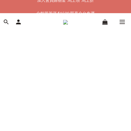
加入會員購物金  馬上領  馬上折
全館單筆滿 $1500 即享全台免運
加入會員購物金  馬上領  馬上折