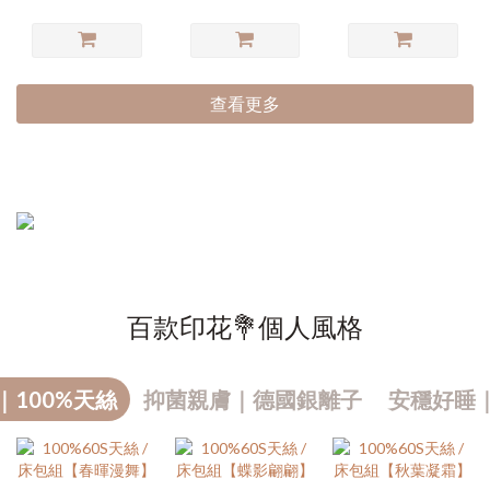
查看更多
百款印花💐個人風格
｜100%天絲
抑菌親膚｜德國銀離子
安穩好睡
熱