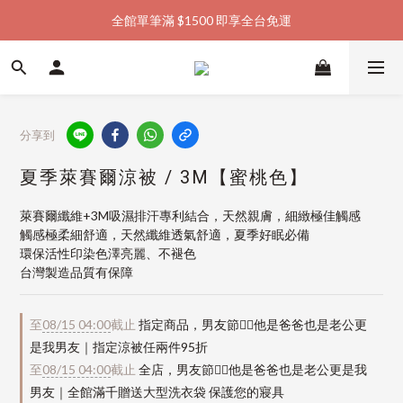
全館單筆滿 $1500 即享全台免運
加入會員購物金  馬上領  馬上折
加入會員購物金  馬上領  馬上折
分享到
夏季萊賽爾涼被 / 3M【蜜桃色】
萊賽爾纖維+3M吸濕排汗專利結合，天然親膚，細緻極佳觸感
觸感極柔細舒適，天然纖維透氣舒適，夏季好眠必備
環保活性印染色澤亮麗、不褪色
台灣製造品質有保障
至
08/15 04:00
截止
指定商品，男友節👱‍♂️他是爸爸也是老公更
是我男友｜指定涼被任兩件95折
至
08/15 04:00
截止
全店，男友節👱‍♂️他是爸爸也是老公更是我
男友｜全館滿千贈送大型洗衣袋 保護您的寢具