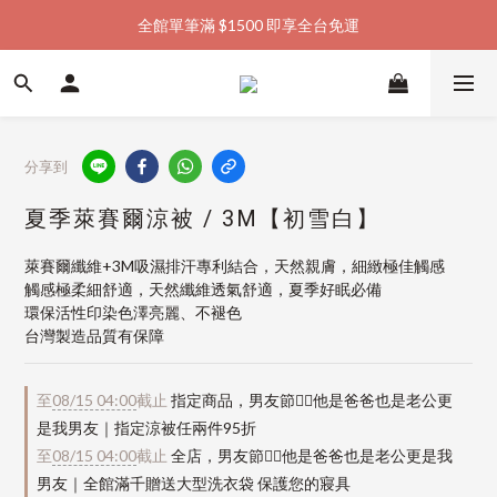
全館單筆滿 $1500 即享全台免運
加入會員購物金  馬上領  馬上折
加入會員購物金  馬上領  馬上折
分享到
夏季萊賽爾涼被 / 3M【初雪白】
萊賽爾纖維+3M吸濕排汗專利結合，天然親膚，細緻極佳觸感
觸感極柔細舒適，天然纖維透氣舒適，夏季好眠必備
環保活性印染色澤亮麗、不褪色
台灣製造品質有保障
至
08/15 04:00
截止
指定商品，男友節👱‍♂️他是爸爸也是老公更
是我男友｜指定涼被任兩件95折
至
08/15 04:00
截止
全店，男友節👱‍♂️他是爸爸也是老公更是我
男友｜全館滿千贈送大型洗衣袋 保護您的寢具