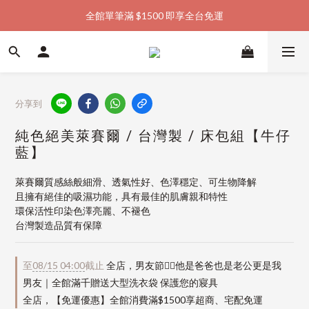
全館單筆滿 $1500 即享全台免運
加入會員購物金  馬上領  馬上折
加入會員購物金  馬上領  馬上折
分享到
純色絕美萊賽爾 / 台灣製 / 床包組【牛仔
藍】
萊賽爾質感絲般細滑、透氣性好、色澤穩定、可生物降解
且擁有絕佳的吸濕功能，具有最佳的肌膚親和特性
環保活性印染色澤亮麗、不褪色
台灣製造品質有保障
至
08/15 04:00
截止
全店，男友節👱‍♂️他是爸爸也是老公更是我
男友｜全館滿千贈送大型洗衣袋 保護您的寢具
全店，【免運優惠】全館消費滿$1500享超商、宅配免運