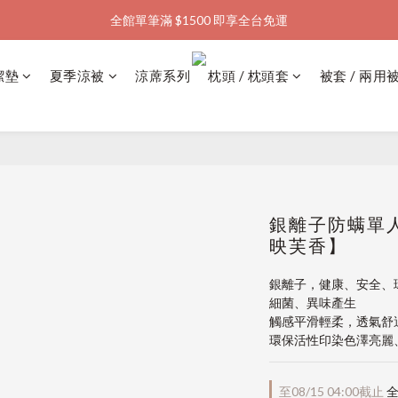
全館單筆滿 $1500 即享全台免運
加入會員購物金  馬上領  馬上折
加入會員購物金  馬上領  馬上折
潔墊
夏季涼被
涼蓆系列
枕頭 / 枕頭套
被套 / 兩用
銀離子防螨單人
映芙香】
銀離子，健康、安全、
細菌、異味產生
觸感平滑輕柔，透氣舒
環保活性印染色澤亮麗
至
08/15 04:00
截止
全