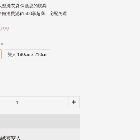
大型洗衣袋 保護您的寢具
館消費滿$1500享超商、宅配免運
799
cm
雙人 180cm x 210cm
品
絲絨被雙人