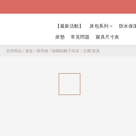
【最新活動】
床包系列
防水保
床墊
常見問題
寢具尺寸表
全部商品
/
被套 / 兩用被
/
德國銀離子添加｜抗菌 除臭