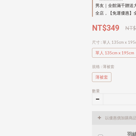
男友｜全館滿千贈送
全店，【免運優惠】全
NT$349
NT$
尺寸
: 單人 135cm x 195
單人 135cm x 195cm
規格
: 薄被套
薄被套
數量
以優惠價加購商
羽