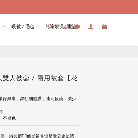
被
暖被 / 毛毯
兒童寢具/睡墊
找商品
立即購買
雙人被套 / 兩用被套【花
環保無毒，鎖住細胞膜，達到殺菌，減少
適
、不褪色
店，男友節👱‍♂️他是爸爸也是老公更是我