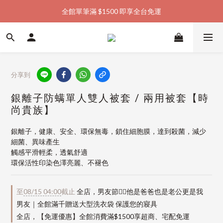
全館單筆滿 $1500 即享全台免運
加入會員購物金  馬上領  馬上折
加入會員購物金  馬上領  馬上折
分享到
銀離子防螨單人雙人被套 / 兩用被套【時
尚貴族】
銀離子，健康、安全、環保無毒，鎖住細胞膜，達到殺菌，減少
細菌、異味產生
觸感平滑輕柔，透氣舒適
環保活性印染色澤亮麗、不褪色
至
08/15 04:00
截止
全店，男友節👱‍♂️他是爸爸也是老公更是我
男友｜全館滿千贈送大型洗衣袋 保護您的寢具
全店，【免運優惠】全館消費滿$1500享超商、宅配免運