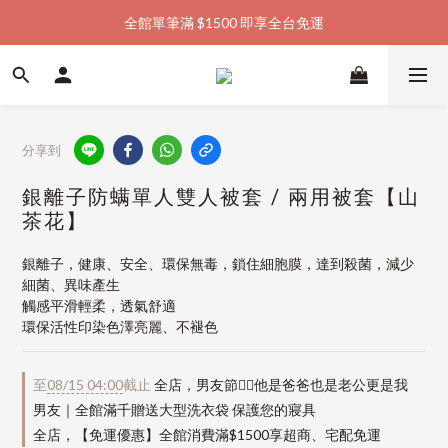
全館單筆滿 $1500 即享全台免運
加入會員購物金  馬上領  馬上折
加入會員購物金  馬上領  馬上折
分享到
銀離子防螨單人雙人被套 / 兩用被套【山
茶花】
銀離子，健康、安全、環保無毒，鎖住細胞膜，達到殺菌，減少
細菌、異味產生
觸感平滑輕柔，透氣舒適
環保活性印染色澤亮麗、不褪色
至
08/15 04:00
截止
全店，男友節👱‍♂️他是爸爸也是老公更是我
男友｜全館滿千贈送大型洗衣袋 保護您的寢具
全店，【免運優惠】全館消費滿$1500享超商、宅配免運