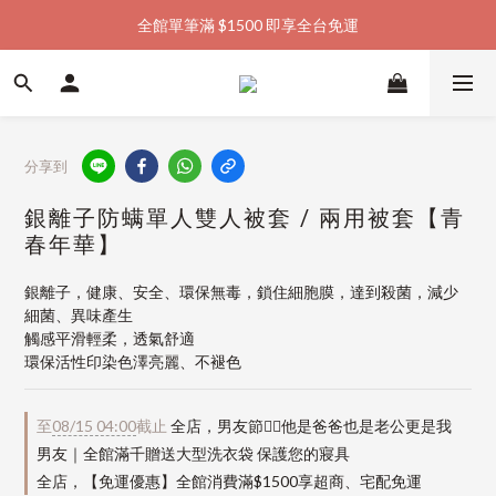
全館單筆滿 $1500 即享全台免運
加入會員購物金  馬上領  馬上折
加入會員購物金  馬上領  馬上折
分享到
銀離子防螨單人雙人被套 / 兩用被套【青
春年華】
銀離子，健康、安全、環保無毒，鎖住細胞膜，達到殺菌，減少
細菌、異味產生
觸感平滑輕柔，透氣舒適
環保活性印染色澤亮麗、不褪色
至
08/15 04:00
截止
全店，男友節👱‍♂️他是爸爸也是老公更是我
男友｜全館滿千贈送大型洗衣袋 保護您的寢具
全店，【免運優惠】全館消費滿$1500享超商、宅配免運