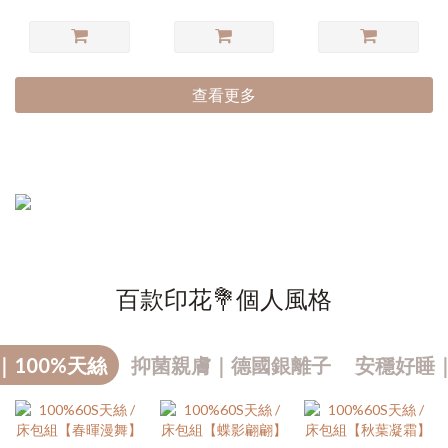
查看更多
百款印花💐個人風格
｜100%天絲
抑菌親膚｜德國銀離子
安穩好睡
熱