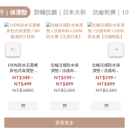
汗｜保潔墊
防螨抗菌｜日本大和
抗敏乾爽｜10
100%防水石墨烯
北極涼感防水保
北極涼感防水保
床包式保潔墊 /
潔墊 / 涼感布料
潔墊 / 涼感布料
3M吸濕排汗技術
+100%防水層
+100%防水層
NT$349 ~
NT$599 ~
NT$599 ~
【北霞日落】
【北極晴藍】
NT$499
NT$899
NT$899
NT$3,880
NT$2,280
NT$2,280
查看更多